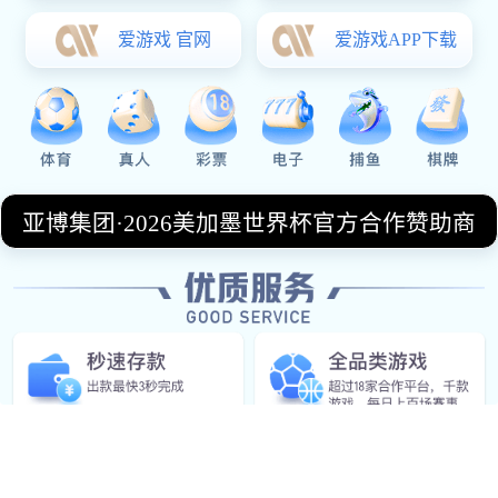
文章摘要的内容：中国男足迎战韩国队的关键一役，不仅是
一场普通的比赛，更是检验信心、凝聚共识、推动重建的重
要节点。在长期低谷与反复调整的背景下，这场对决承载着
球迷的期待，也映射出中国足球发展的现实困境与未来方
向。面对亚洲顶级强敌，中国男足既要在竞技层面寻找突破
口，也要在精神层面完成自我重塑。比赛的胜负固然重要，
但更深层的意义在于是否能够建立清晰的战术思路、激发年
轻力量、重塑团队文化，并以此为契机推动体系化改革。这
一战，既是压力之下的考验，也是迈向未来的起点，关乎中
国足球能否在挫折中积累经验，在挑战中重拾信心。
一、强敌压力下的现实考验
韩国队长期稳居亚洲强队行列，技术成熟、对抗强硬、比赛
节奏快，这使得中国男足在赛前便承受巨大心理压力。这种
压力不仅来自对手实力，更来自历史战绩与舆论环境。